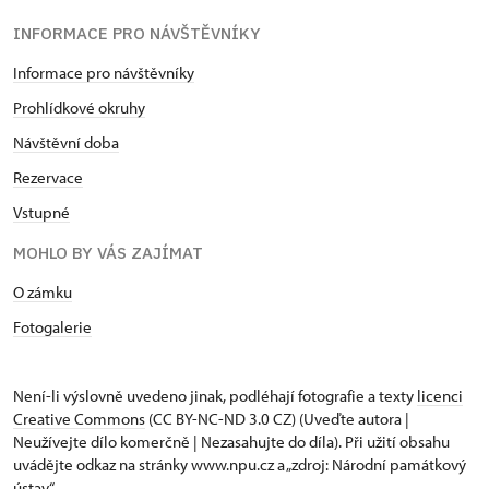
INFORMACE PRO NÁVŠTĚVNÍKY
Informace pro návštěvníky
Prohlídkové okruhy
Návštěvní doba
Rezervace
Vstupné
MOHLO BY VÁS ZAJÍMAT
O zámku
Fotogalerie
Není-li výslovně uvedeno jinak, podléhají fotografie a texty
licenci
Creative Commons
(CC BY-NC-ND 3.0 CZ) (Uveďte autora |
Neužívejte dílo komerčně | Nezasahujte do díla). Při užití obsahu
uvádějte odkaz na stránky www.npu.cz a „zdroj: Národní památkový
ústav“