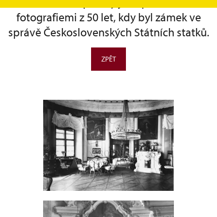
Déteindre. Doplněny jsou pak několika
fotografiemi z 50 let, kdy byl zámek ve
správě Československých Státních statků.
ZPĚT