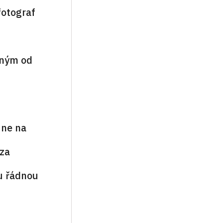
fotograf
ným od
 ne na
za
u řádnou