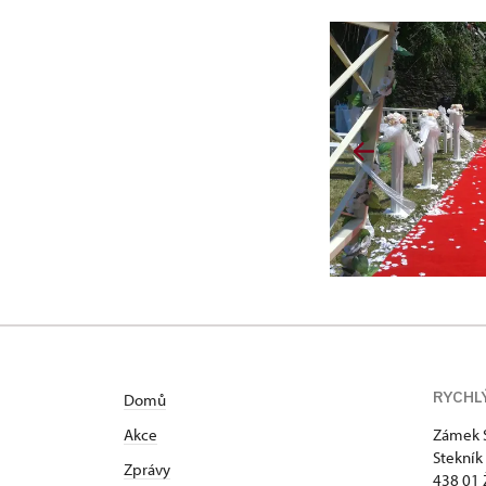
RYCHL
Domů
Akce
Zámek 
Stekník
Zprávy
438 01 