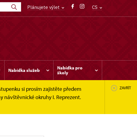
Plánujete výlet
CS
Nabídka pro
Nabídka služeb
školy
stupenku si prosím zajistěte předem
ZAVŘÍT
y návštěvnické okruhy I. Reprezent.