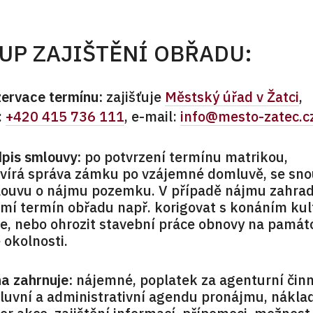
UP ZAJIŠTĚNÍ OBŘADU:
ervace termínu:
zajišťuje
Městský úřad v Žatci
,
:
+420 415 736 111
, e-mail:
info@mesto-zatec.c
pis smlouvy:
po potvrzení termínu matrikou,
vírá správa zámku po vzájemné domluvě, se sno
ouvu o nájmu pozemku. V případě nájmu zahrad
mí termín obřadu např. korigovat s konáním kul
e, nebo ohrozit stavební práce obnovy na památc
é okolnosti.
a zahrnuje:
nájemné, poplatek za agenturní činn
uvní a administrativní agendu pronájmu, nákla