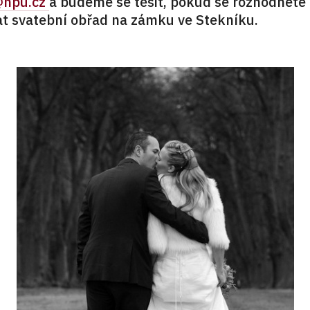
@npu.cz
a budeme se těšit, pokud se rozhodnete
t svatební obřad na zámku ve Stekníku.