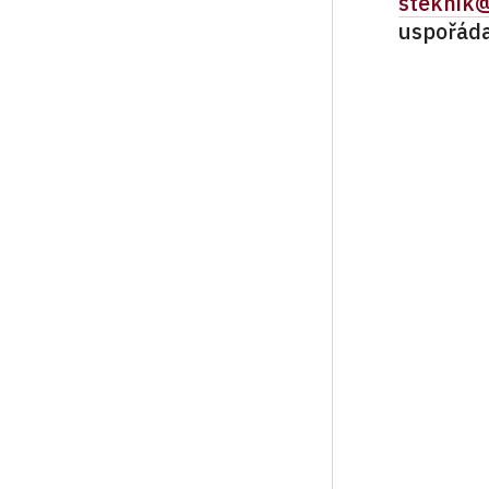
steknik
uspořáda