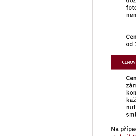
doz
fot
nen
Cen
od 
CENOVÝ
Cen
zám
kom
kaž
nut
sml
Na přípa