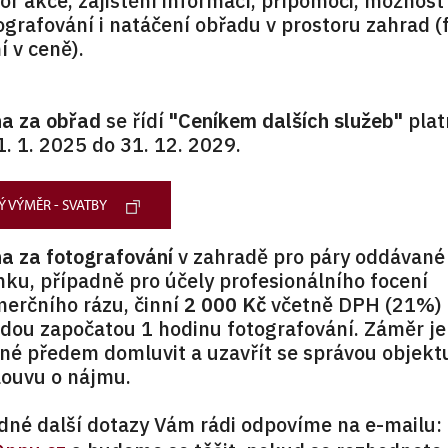
or akce, zajištění informací, přípomoci, možnost
ografování i natáčení obřadu v prostoru zahrad (
í v ceně).
a za obřad
se řídí
"Ceníkem dalších služeb"
plat
1. 1. 2025 do 31. 12. 2029.
 VÝMĚR - SVATBY
a za fotografování
v zahradě pro páry oddávané
ku, případně pro účely profesionálního focení
erčního rázu, činní
2 000 Kč
včetně DPH (21%) 
dou započatou 1 hodinu fotografování. Záměr je
né předem domluvit a uzavřít se správou objekt
ouvu o nájmu.
dné další dotazy Vám rádi odpovíme na e-mailu: