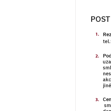
POST
Rez
tel.
Pod
uza
sml
nes
akc
jin
Cen
sml