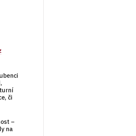
z
ubenci
,
turní
e, či
ost –
dy na