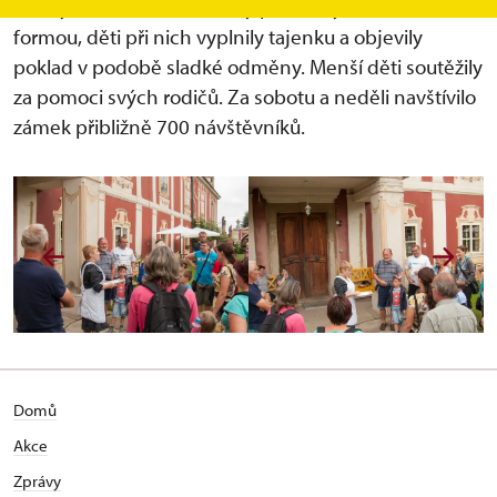
rodiny Déteindre. Prohlídky probíhaly zábavnou
formou, děti při nich vyplnily tajenku a objevily
poklad v podobě sladké odměny. Menší děti soutěžily
za pomoci svých rodičů. Za sobotu a neděli navštívilo
zámek přibližně 700 návštěvníků.
Domů
Akce
Zprávy