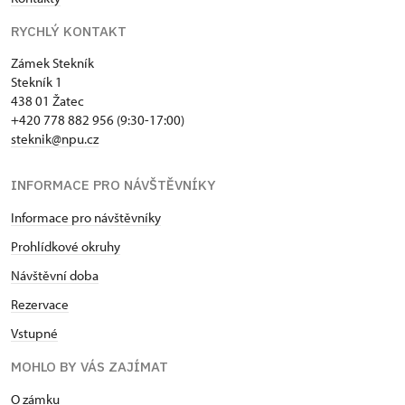
RYCHLÝ KONTAKT
Zámek Stekník
Stekník 1
438 01 Žatec
+420 778 882 956 (9:30-17:00)
steknik@npu.cz
INFORMACE PRO NÁVŠTĚVNÍKY
Informace pro návštěvníky
Prohlídkové okruhy
Návštěvní doba
Rezervace
Vstupné
MOHLO BY VÁS ZAJÍMAT
O zámku