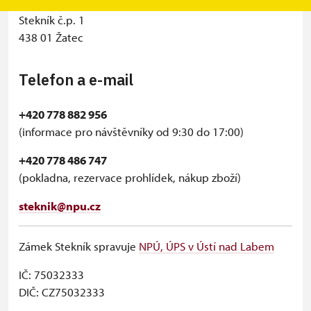
Státní zámek Stekník
Stekník č.p. 1
438 01 Žatec
Telefon a e-mail
+420 778 882 956
(informace pro návštěvníky od 9:30 do 17:00)
+420 778 486 747
(pokladna, rezervace prohlídek, nákup zboží)
steknik@npu.cz
Zámek Stekník spravuje
NPÚ, ÚPS v Ústí nad Labem
IČ: 75032333
DIČ: CZ75032333