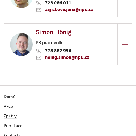
723 086 011
rezervace prohlídek
zajickova.jana@npu.cz
Zámek Stekník
Simon Hönig
Stekník 1/, Stekník
PR pracovník
kastelánka
778 882 956
honig.simon@npu.cz
Zámek Stekník
Stekník 1/, Stekník
Domů
Akce
Zprávy
Publikace
Kontakty