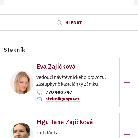
© Seznam.cz a.s. a další
HLEDAT
Stekník
Eva Zajíčková
vedoucí návštěvnického provozu,
zástupkyně kastelánky zámku
778 486 747
steknik@npu.cz
Zámek Stekník
Mgr. Jana Zajíčková
Stekník 1/, Stekník
kastelánka
+420 778 486 747