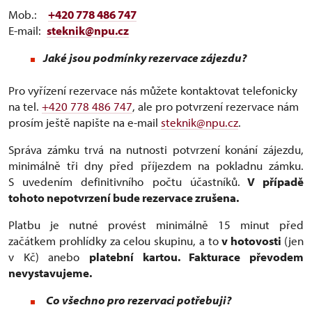
Mob.:
+420 778 486 747
E-mail:
steknik@npu.cz
Jaké jsou podmínky rezervace zájezdu?
Pro vyřízení rezervace nás můžete kontaktovat telefonicky
na tel.
+420 778 486 747
, ale pro potvrzení rezervace nám
prosím ještě napište na e-mail
steknik@npu.cz
.
Správa zámku trvá na nutnosti potvrzení konání zájezdu,
minimálně tři dny před příjezdem na pokladnu zámku.
S uvedením definitivního počtu účastníků.
V případě
tohoto nepotvrzení bude rezervace zrušena.
Platbu je nutné provést minimálně 15 minut před
začátkem prohlídky za celou skupinu, a to
v hotovosti
(jen
v Kč) anebo
platební kartou. Fakturace převodem
nevystavujeme.
Co všechno pro rezervaci potřebuji?