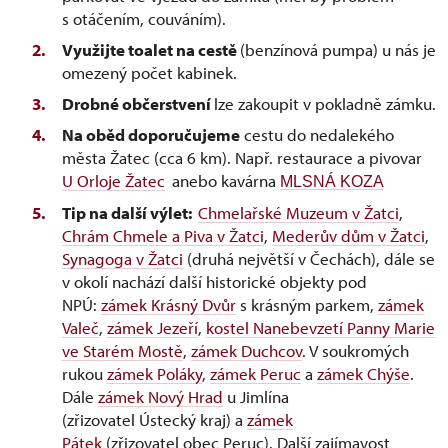
s otáčením, couváním).
Využijte toalet na cestě
(benzínová pumpa) u nás je
omezený počet kabinek.
Drobné občerstvení
lze zakoupit v pokladně zámku.
Na oběd doporučujeme
cestu do nedalekého
města Žatec (cca 6 km). Např. restaurace a pivovar
U Orloje Žatec
anebo kavárna
MLSNÁ KOZA
Tip na další výlet:
Chmelařské Muzeum v Žatci
,
Chrám Chmele a Piva v Žatci
,
Mederův dům v Žatci
,
Synagoga v Žatci
(druhá největší v Čechách), dále se
v okolí nachází další historické objekty pod
NPÚ:
zámek Krásný Dvůr
s krásným parkem,
zámek
Valeč
,
zámek Jezeří
,
kostel Nanebevzetí Panny Marie
ve Starém Mostě
,
zámek Duchcov
. V soukromých
rukou
zámek Poláky
,
zámek Peruc
a
zámek Chýše
.
Dále
zámek Nový Hrad
u Jimlína
(zřizovatel Ústecký kraj) a
zámek
Pátek
(zřizovatel obec Peruc). Další zajímavost