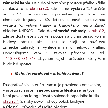
zámecké kaple
. Dále do přízemního prostoru jižního křídla
zámku, a to na
okruhu č.3
, kde máme
výstavu
"Jak se češe
do věrtele"
věnovanou vzpomínkám pamětníků na
chmelové brigády v 60. letech a nově instalovanou
výstavu
"Chmelové krajiny a královského města Žatec"
ohledně UNESCO. Dále do
zámecké zahrady
okruh č.2
,
zde se dostanete s vozíkem pouze na vrchní terasu kolem
budovy zámku, ale i tak to stojí za návštěvu
zámecké zahrady s výhledem na chmelovou krajinu.
Doporučujeme Vám si zavolat předem na tel.
+420 778 786 747
, abychom zajistili průvodce, který Vám
bude k dispozici.
Mohu fotografovat v interiéru zámku?
Fotografování v interiéru zámku
je povoleno s omezením,
v prostorech prosím
nepoužívejte blesk
a selfie tyče.
Není povoleno fotografovat v salónech západního křídla
okruh č.1
(pánský pokoj, rohový pokoj, kuchyně
a jídelna). Průvodce Vás ještě předem