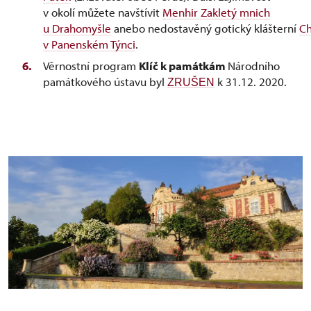
v okolí můžete navštívit
Menhir Zakletý mnich
u Drahomyšle
anebo nedostavěný gotický klášterní
C
v Panenském Týnci
.
Věrnostní program
Klíč k památkám
Národního
památkového ústavu byl
k 31.12. 2020.
ZRUŠEN