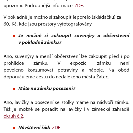
upozorní. Podrobnější informace
ZDE
.
V pokladně je možno si zakoupit leporelo (skládačku) za
60,-Kč, kde jsou prostory vyfotografovány.
Je možné si zakoupit suvenýry a občerstvení
v pokladně zámku?
Ano, suvenýry a menší občerstvení lze zakoupit před i po
prohlídce zámku. V expozici zámku není
povoleno konzumovat potraviny a nápoje. Na oběd
doporučujeme cestu do nedalekého města Žatec.
Máte na zámku posezení?
Ano, lavičky a posezení se stolky máme na nádvoří zámku.
Též je možné se posadit na lavičky i v zámecké zahradě
okruh č.2
.
Návštěvní řád:
ZDE