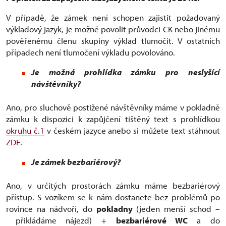
V případě, že zámek není schopen zajistit požadovaný
výkladový jazyk, je možné povolit průvodci CK nebo jinému
pověřenému členu skupiny výklad tlumočit. V ostatních
případech není tlumočení výkladu povolováno.
Je možná prohlídka zámku pro neslyšící
návštěvníky?
Ano, pro sluchově postižené návštěvníky máme v pokladně
zámku k dispozici k zapůjčení tištěný text s prohlídkou
okruhu č.1
v českém jazyce anebo si můžete text stáhnout
ZDE
.
Je zámek bezbariérový?
Ano, v určitých prostorách zámku máme bezbariérový
přístup. S vozíkem se k nám dostanete bez problémů po
rovince na nádvoří, do
pokladny
(jeden menší schod –
přikládáme nájezd) +
bezbariérové WC
a do