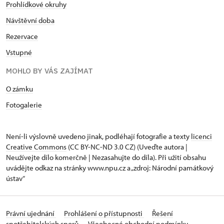
Prohlídkové okruhy
Návštěvní doba
Rezervace
Vstupné
MOHLO BY VÁS ZAJÍMAT
O zámku
Fotogalerie
Není-li výslovně uvedeno jinak, podléhají fotografie a texty
licenci
Creative Commons
(CC BY-NC-ND 3.0 CZ) (Uveďte autora |
Neužívejte dílo komerčně | Nezasahujte do díla). Při užití obsahu
uvádějte odkaz na stránky www.npu.cz a „zdroj: Národní památkový
ústav“
Právní ujednání
Prohlášení o přístupnosti
Řešení
spotřebitelských sporů
Všeobecné obchodní podmínky