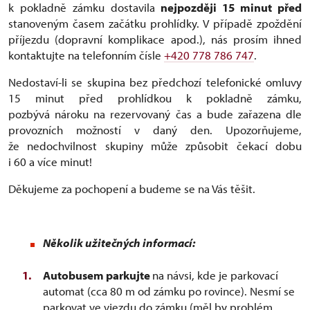
k pokladně zámku dostavila
nejpozději 15 minut před
stanoveným časem začátku prohlídky. V případě zpoždění
příjezdu (dopravní komplikace apod.), nás prosím ihned
kontaktujte na telefonním čísle
+420 778 786 747
.
Nedostaví-li se skupina bez předchozí telefonické omluvy
15 minut před prohlídkou k pokladně zámku,
pozbývá nároku na rezervovaný čas a bude zařazena dle
provozních možností v daný den. Upozorňujeme,
že nedochvilnost skupiny může způsobit čekací dobu
i 60 a více minut!
Děkujeme za pochopení a budeme se na Vás těšit.
Několik užitečných informací:
Autobusem parkujte
na návsi, kde je parkovací
automat (cca 80 m od zámku po rovince). Nesmí se
parkovat ve vjezdu do zámku (měl by problém