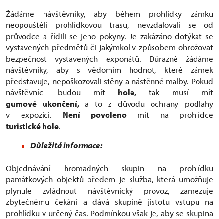
Žádáme návštěvníky, aby během prohlídky zámku
neopouštěli prohlídkovou trasu, nevzdalovali se od
průvodce a řídili se jeho pokyny. Je zakázáno dotýkat se
vystavených předmětů či jakýmkoliv způsobem ohrožovat
bezpečnost vystavených exponátů. Důrazně žádáme
návštěvníky, aby s vědomím hodnot, které zámek
představuje, nepoškozovali stěny a nástěnné malby. Pokud
návštěvníci budou mít
hole,
tak musí mít
gumové ukončení,
a to z důvodu ochrany podlahy
v expozici.
Není povoleno
mít na prohlídce
turistické hole
.
Důležitá informace:
Objednávání hromadných skupin na prohlídku
památkových objektů předem je služba, která umožňuje
plynule zvládnout návštěvnický provoz, zamezuje
zbytečnému čekání a dává skupině jistotu vstupu na
prohlídku v určený čas. Podmínkou však je, aby se skupina