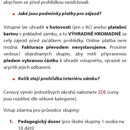
abychom se před prohlídkou nezdržovali.
Jaké jsou podmínky platby pro zájezd?
Vstupné lze uhradit
v hotovosti
(jen v Kč) anebo
platební
kartou
v pokladně zámku, a to
VÝHRADNĚ HROMADNĚ
za
celý zájezd před začátkem prohlídky. Online platba není
možná.
Fakturace převodem nevystavujeme.
Prosíme
vedoucí objednaných skupin, aby měli připravenou
předem vybranou částku
k úhradě vstupného, výrazně se
urychlí jejich odbavení.
Kolik stojí prohlídka interiéru zámku?
Cenový výměr jednotlivých okruhů naleznete
ZDE
(ceny
jsou rozdílné dle věkové kategorie).
Vstup zdarma pro průvodce skupiny:
Pedagogický dozor
(pro školní skupiny 1 osoba na
10 dětí)