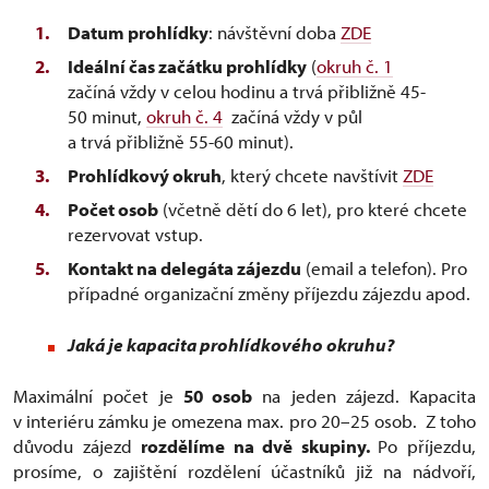
Datum prohlídky
: návštěvní doba
ZDE
Ideální čas začátku prohlídky
(
okruh č. 1
začíná vždy v celou hodinu a trvá přibližně 45-
50 minut,
okruh č. 4
začíná vždy v půl
a trvá přibližně 55-60 minut).
Prohlídkový okruh
, který chcete navštívit
ZDE
Počet osob
(včetně dětí do 6 let), pro které chcete
rezervovat vstup.
Kontakt na delegáta zájezdu
(email a telefon). Pro
případné organizační změny příjezdu zájezdu apod.
Jaká je kapacita prohlídkového okruhu?
Maximální počet je
50 osob
na jeden zájezd​​​​​​. Kapacita
v interiéru zámku je omezena max. pro 20–25 osob. Z toho
důvodu zájezd
rozdělíme na dvě skupiny.
Po příjezdu,
prosíme, o zajištění rozdělení účastníků již na nádvoří,