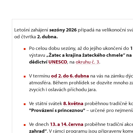
Letošní zahájení
sezóny 2026
připadá na velikonoční svát
od čtvrtka
2. dubna.
Po celou dobu sezóny, až do jejího ukončení do
1
výstavu
„Žatec a krajina žateckého chmele“ n
dědictví
UNESCO
, na
okruhu č. 3
.
V termínu
od
2. do 6. dubna
na vás na zámku dý
atmosféra. Během prohlídek se dozvíte mnoho za
zvycích i oslavách příchodu jara.
Ve státní svátek
8. května
proběhnou tradičně k
"Provázení s princeznou"
– určené pro nejmenší
Ve dnech
13. a 14. června
proběhne tradiční ak
zahrad“
. V rámci programu jsou připraveny kom