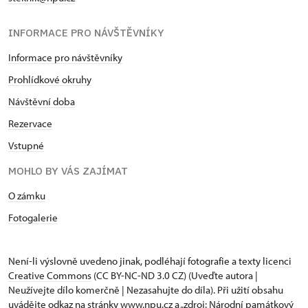
INFORMACE PRO NÁVŠTĚVNÍKY
Informace pro návštěvníky
Prohlídkové okruhy
Návštěvní doba
Rezervace
Vstupné
MOHLO BY VÁS ZAJÍMAT
O zámku
Fotogalerie
Není-li výslovně uvedeno jinak, podléhají fotografie a texty
licenci
Creative Commons
(CC BY-NC-ND 3.0 CZ) (Uveďte autora |
Neužívejte dílo komerčně | Nezasahujte do díla). Při užití obsahu
uvádějte odkaz na stránky www.npu.cz a „zdroj: Národní památkový