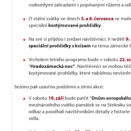
rozkvetlými zahradami s popínavými růžemi a 
O státní svátky ve dnech
5. a 6. července
se moho
speciální
kostýmované prohlídky
.
Na své si přijdou i zvídaví návštěvníci. V neděli
9.
speciální prohlídky s kvízem
na téma zámecké h
Vrcholem letního programu bude v sobotu
22. s
"
Hradozámecká noc"
. Návštěvníci se mohou těši
kostýmované prohlídky, které nabídnou nevšední 
Sezónu pak uzavřou podzimní a zimní akce:
V sobotu
19. září
bude patřit "
Dnům evropského 
mezinárodního svátku památek se na Stekníku sou
odkaz a poodhalí návštěvníkům detaily z histori
sídla.