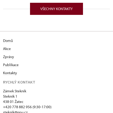
VŠECHNY KONTAKTY
Domů
Akce
Zprávy
Publikace
Kontakty
RYCHLÝ KONTAKT
Zámek Stekník
Stekník 1
438 01 Žatec
+420 778 882 956 (9:30-17:00)
steknik@npu.cz