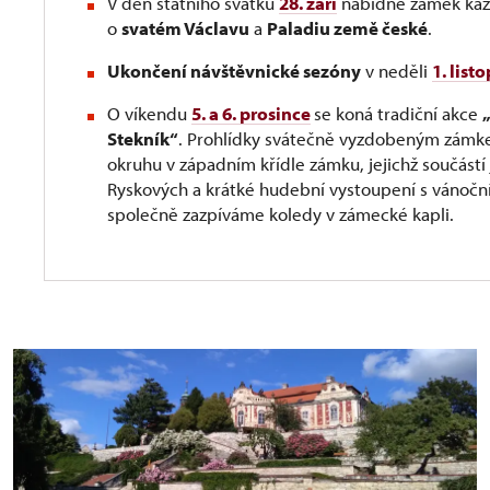
V den státního svátku
28. září
nabídne zámek každ
o
svatém Václavu
a
Paladiu země české
.
Ukončení návštěvnické sezóny
v neděli
1. list
O víkendu
5. a 6. prosince
se koná tradiční akce
Stekník“
. Prohlídky svátečně vyzdobeným zámk
okruhu v západním křídle zámku, jejichž součástí
Ryskových a krátké hudební vystoupení s vánoční 
společně zazpíváme koledy v zámecké kapli.