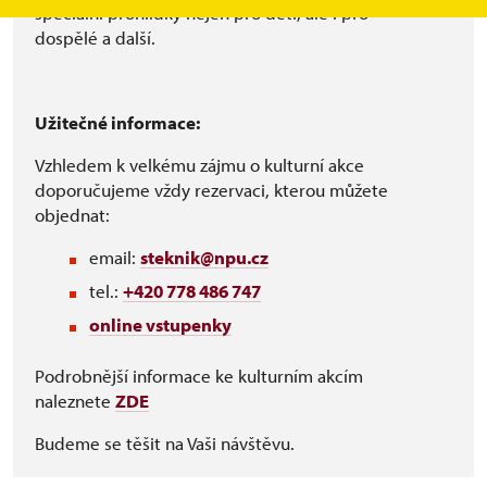
speciální prohlídky nejen pro děti, ale i pro
dospělé a další.
Užitečné informace:
Vzhledem k velkému zájmu o kulturní akce
doporučujeme vždy rezervaci, kterou můžete
objednat:
email:
steknik@npu.cz
tel.:
+420 778 486 747
online vstupenky
Podrobnější informace ke kulturním akcím
naleznete
ZDE
Budeme se těšit na Vaši návštěvu.