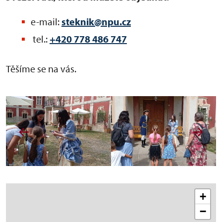
e-mail:
steknik@npu.cz
tel.:
+420 778 486 747
Těšíme se na vás.
+
−