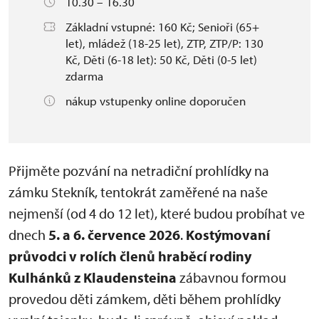
10.30 – 16.30
Základní vstupné: 160 Kč; Senioři (65+
let), mládež (18-25 let), ZTP, ZTP/P: 130
Kč, Děti (6-18 let): 50 Kč, Děti (0-5 let)
zdarma
nákup vstupenky online doporučen
Přijměte pozvání na netradiční prohlídky na
zámku Stekník, tentokrát zaměřené na naše
nejmenší (od 4 do 12 let), které budou probíhat ve
dnech
5. a 6. července 2026
.
Kostýmovaní
průvodci v rolích členů hraběcí rodiny
Kulhánků z Klaudensteina
zábavnou formou
provedou děti zámkem, děti během prohlídky