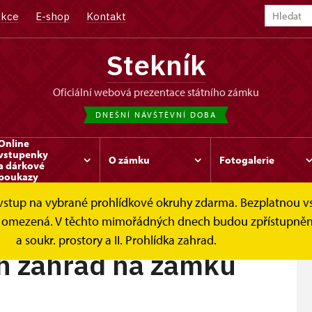
kce
E-shop
Kontakt
Stekník
oficiální webová prezentace státního zámku
DNEŠNÍ NÁVŠTĚVNÍ DOBA
Online
vstupenky
O zámku
Fotogalerie
a dárkové
poukazy
e vstup na vybrané prohlídkové okruhy zdarma. Bezplatnou v
d na zámku...
 je omezená. V těchto mimořádných dnech budou zpřístupněn
a soukr. prostory a II. Prohlídka zahrad.
h zahrad na zámku