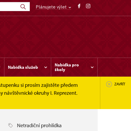
Plánujete výlet
Nabídka pro
Nabídka služeb
školy
stupenku si prosím zajistěte předem
ZAVŘÍT
y návštěvnické okruhy I. Reprezent.
Netradiční prohlídka