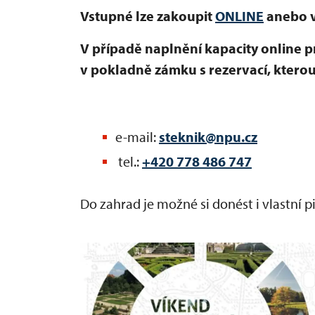
Vstupné lze zakoupit
ONLINE
anebo v
V případě naplnění kapacity online p
v pokladně zámku s rezervací, ktero
e-mail:
steknik@npu.cz
tel.:
+420 778 486 747
Do zahrad je možné si donést i vlastní p