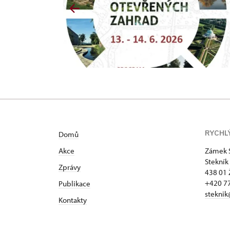
RYCHL
Domů
Akce
Zámek 
Stekník
Zprávy
438 01 
+420 77
Publikace
steknik
Kontakty