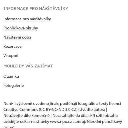
INFORMACE PRO NÁVŠTĚVNÍKY
Informace pro návštěvníky
Prohlídkové okruhy
Návštěvní doba
Rezervace
Vstupné
MOHLO BY VÁS ZAJÍMAT
O zámku
Fotogalerie
Není-li výslovně uvedeno jinak, podléhají fotografie a texty
licenci
Creative Commons
(CC BY-NC-ND 3.0 CZ) (Uveďte autora |
Neužívejte dílo komerčně | Nezasahujte do díla). Při užití obsahu
uvádějte odkaz na stránky www.npu.cz a „zdroj: Národní památkový
ústav“