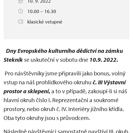
10. 9. 2022
10.00 – 16.30
klasické vstupné
Dny Evropského kulturního dědictví na zámku
Stekník
se uskuteční v sobotu dne
10.9. 2022
.
Pro návštěvníky jsme připravili jako bonus, volný
vstup na náš prohlídkového okruhu
č. III Výstavní
prostor a sklepení
,
a to v případě, zakoupí-li si náš
hlavní okruh číslo I. Reprezentační a soukromé
prostory, nebo okruh č. IV. Interiéry jižního křídla.
Oba tyto okruhy jsou s průvodcem.
Následně návštěvníci samostatně navštíví III. okuh,