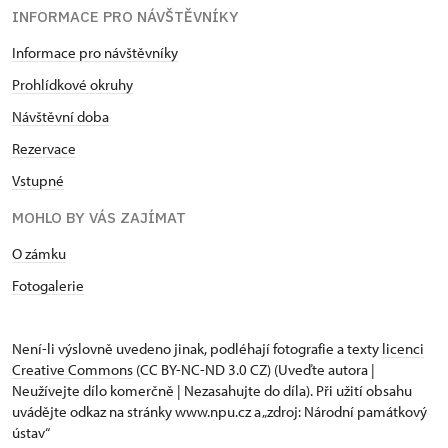
INFORMACE PRO NÁVŠTĚVNÍKY
Informace pro návštěvníky
Prohlídkové okruhy
Návštěvní doba
Rezervace
Vstupné
MOHLO BY VÁS ZAJÍMAT
O zámku
Fotogalerie
Není-li výslovně uvedeno jinak, podléhají fotografie a texty
licenci
Creative Commons
(CC BY-NC-ND 3.0 CZ) (Uveďte autora |
Neužívejte dílo komerčně | Nezasahujte do díla). Při užití obsahu
uvádějte odkaz na stránky www.npu.cz a „zdroj: Národní památkový
ústav“