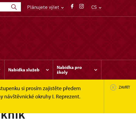
Plánujete výlet
CS
Nabídka pro
Nabídka služeb
školy
stupenku si prosím zajistěte předem
ZAVŘÍT
y návštěvnické okruhy I. Reprezent.
ekník