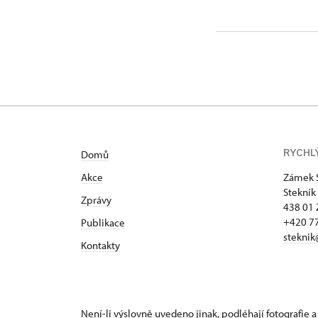
RYCHL
Domů
Akce
Zámek 
Stekník
Zprávy
438 01 
+420 77
Publikace
steknik
Kontakty
Není-li výslovně uvedeno jinak, podléhají fotografie a