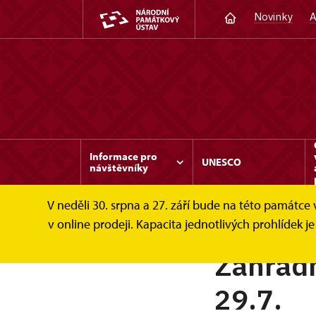
Novinky
A
Informace pro
UNESCO
návštěvníky
V neděli 30. srpna a 27. září bude na této památc
v online prodeji. Kapacita jednotlivých prohlídek
Zahradn
29.7.