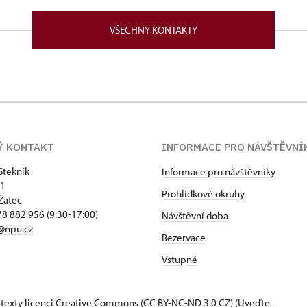
VŠECHNY KONTAKTY
Ý KONTAKT
INFORMACE PRO NÁVŠTĚVNÍ
Stekník
Informace pro návštěvníky
 1
Prohlídkové okruhy
Žatec
8 882 956 (9:30-17:00)
Návštěvní doba
@npu.cz
Rezervace
Vstupné
 texty
licenci Creative Commons
(CC BY-NC-ND 3.0 CZ) (Uveďte