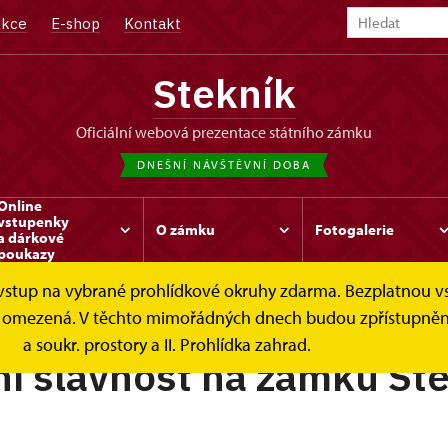
kce
E-shop
Kontakt
Stekník
oficiální webová prezentace státního zámku
DNEŠNÍ NÁVŠTĚVNÍ DOBA
Online
vstupenky
O zámku
Fotogalerie
a dárkové
poukazy
e vstup na vybrané prohlídkové okruhy zdarma. Bezplatnou v
 je omezená. V těchto mimořádných dnech budou zpřístupněn
a soukr. prostory a II. Prohlídka zahrad.
í slavnost na zámku St