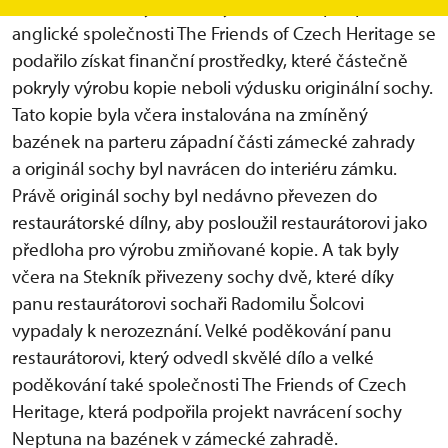
zůstal osamocený. Také díky iniciativě a podpoře
anglické společnosti The Friends of Czech Heritage se
podařilo získat finanční prostředky, které částečně
pokryly výrobu kopie neboli výdusku originální sochy.
Tato kopie byla včera instalována na zmíněný
bazének na parteru západní části zámecké zahrady
a originál sochy byl navrácen do interiéru zámku.
Právě originál sochy byl nedávno převezen do
restaurátorské dílny, aby posloužil restaurátorovi jako
předloha pro výrobu zmiňované kopie. A tak byly
včera na Stekník přivezeny sochy dvě, které díky
panu restaurátorovi sochaři Radomilu Šolcovi
vypadaly k nerozeznání. Velké poděkování panu
restaurátorovi, který odvedl skvělé dílo a velké
poděkování také společnosti The Friends of Czech
Heritage, která podpořila projekt navrácení sochy
Neptuna na bazének v zámecké zahradě.