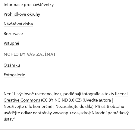
Informace pro návštěvníky
Prohlídkové okruhy
Návštěvní doba
Rezervace
Vstupné
MOHLO BY VÁS ZAJÍMAT
O zámku
Fotogalerie
Není-li výslovně uvedeno jinak, podléhají fotografie a texty
licenci
Creative Commons
(CC BY-NC-ND 3.0 CZ) (Uveďte autora |
Neužívejte dílo komerčně | Nezasahujte do díla). Při užití obsahu
uvádějte odkaz na stránky www.npu.cz a „zdroj: Národní památkový
ústav“